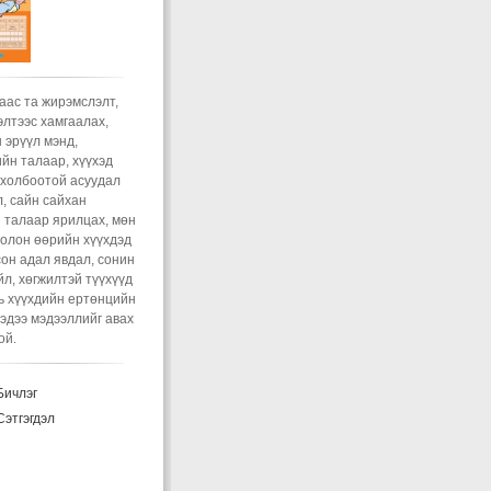
эмслэлтээс сэргийлэх
лэгт
Зочин:
Nz
toigo belgin
ltsaand orsn ymaa 4
gin umnu ghde dotorn
agvi gadnan tawicad..
аас та жирэмслэлт,
эмслэлт гэж юу вэ?
лтээс хамгаалах,
лэгт
Зочин:
Sain bnuu
 эрүүл мэнд,
reer torood 7n sar bolj
йн талаар, хүүхэд
a biynii yum neg ch
 холбоотой асуудал
guie jiremsen boloh
, сайн сайхан
lqltai
 талаар ярилцах, мөн
эмслэлт гэж юу вэ?
олон өөрийн хүүхдэд
лэгт
xvv:
Гадуур тавих
он адал явдал, сонин
жирэмслэлтээс
йл, хөгжилтэй түүхүүд
аалах арга болохгүй.
нь хүүхдийн ертөнцийн
хэд хийх нь ч чухал
эдээ мэдээллийг авах
..
ой.
ий сүүгээр хооллох
олбогдол, хөхүүл
ичлэг
н хооллолт с...
лэгт
Зочин:
Bayarlalaa
этгэгдэл
эмслэлт гэж юу вэ?
лэгт
Зочин:
Huntei sex
dtr ni twiagu ymaa 3 4