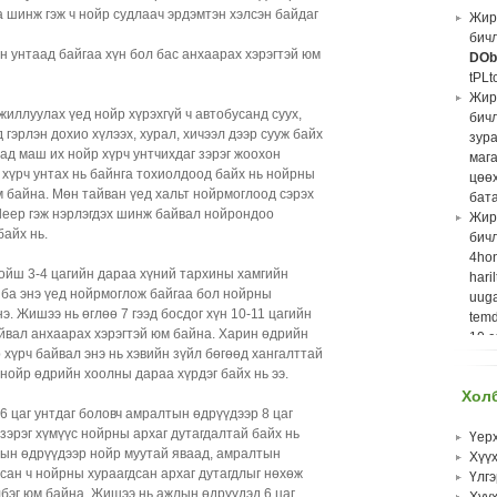
веб
 шинж гэж ч нойр судлаач эрдэмтэн хэлсэн байдаг
Жир
лав
бичл
Хүү
н унтаад байгаа хүн бол бас анхаарах хэрэгтэй юм
DOb
Эцэг
tPLt
Хан
Жир
Мон
жиллуулах үед нойр хүрэхгүй ч автобусанд суух,
бич
Хүү
гэрлэн дохио хүлээх, хурал, хичээл дээр сууж байх
зур
Няр
хад маш их нойр хүрч унтчихдаг зэрэг жоохон
маг
суви
 хүрч унтах нь байнга тохиолдоод байх нь нойрны
цөөх
Нүдн
 байна. Мөн тайван үед хальт нойрмоглоод сэрэх
бата
Хял
 sleep гэж нэрлэгдэх шинж байвал нойрондоо
Жир
өвчн
байх нь.
бич
сэр
4ho
Дуту
хойш 3-4 цагийн дараа хүний тархины хамгийн
hari
байр
 ба энэ үед нойрмоглож байгаа бол нойрны
uuga
Залу
э. Жишээ нь өглөө 7 гээд босдог хүн 10-11 цагийн
temd
Хүү
йвал анхаарах хэрэгтэй юм байна. Харин өдрийн
10 с
чуха
хүрч байвал энэ нь хэвийн зүйл бөгөөд хангалттай
жиж
Аз о
 нойр өдрийн хоолны дараа хүрдэг байх нь ээ.
юу 
Зари
Хол
Cop
дуг
6 цаг унтдаг боловч амралтын өдрүүдээр 8 цаг
zura
Няр
 зэрэг хүмүүс нойрны архаг дутагдалтай байх нь
nuhu
Үер
цэв
жлын өдрүүдээр нойр муутай яваад, амралтын
hurg
Хүү
Нас
сан ч нойрны хураагдсан архаг дутагдлыг нөхөж
sahi
Үлгэ
өсв
лбэг юм байна. Жишээ нь ажлын өдрүүдэд 6 цаг
Яст 
Хүү