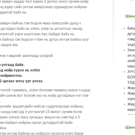
 амарч чаддаг бол харин 2 долоо хоног орчим нойр
анц өдөр сайн унтаж амарснаар хураагдсан нойрны
ддаггүй байх нь.
Шин
амарч байгаа гэж бодож яваа хүмүүсийн дунд ч
Бие
 дутагдал байх нь элбэг, учир нь унталтын чанар,
дут
нгалтгүй зэрэг шалтгаан бас байдаг байх нь.
тэм
ж байгаа гэж бодсон ч бие нь дутуу унтаж байна шүү
үндэ
ж мэдэх юм.
Хөхн
ач х
инж тэмдгийг ажиглаад үзээрэй:
эхий
 унтаад байх.
няра
д нойр хүрэх нь элбэг
ХҮҮ
 нойрмоглох.
БОЛ
 цагаас илүү урт унтах.
ҮЛД
Жир
 толгой тавимагц, эсвэл боломж гармагц хаана ч шууд
Жир
айн шинж мэт боловч энэ нь нойр дутагдлын нэг том
хэрх
.
Жир
уулийн эрдэмтдийн хийсэн судалгаагаар нойрны
өөрө
л шууд хэвтээд л унтчихгүй 15 минут орчим болж
төр
арин үүнээс бага хугацаа, жишээ нь хэвтээд л 5
бол
аж байвал нойрны архаг дутагдалтай байх
эхлэ
Шинэ
йна.
Хүү
гэж унтаж байгаа нь нойрсох гэхээсээ илүү бараг