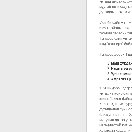
унтаад амрахад хүн
муутай явчихаад г
дутагдлыг нөхөж ча
Мөн би сайн унтаж 
гэсэн нойрны архаг
хугацаа зэрэг нь ха
Тэгэхээр сайн унта
гээд "хашгирч" бай
Тэгэхээр доорх 4 ш
Маш хурдан
Идэвхгүй үе
Үдээс өмнө
Амралтаар 2
1.
Уг нь дэрэн дээр
унтах нь нойр сайт
шинж болдог байна
Харвардын Их сург
дутагдалгүй хүн бо
байж унтдаг гэнэ. Х
минутын дотор унт
магадлалтай юм ба
Хэтэрхий хурдан ин