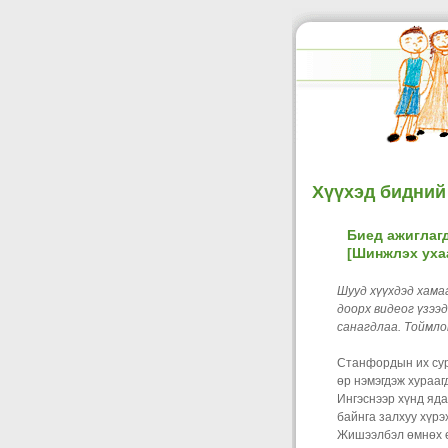
Хүүхэд бидний
Биед ажиглаг
[Шинжлэх уха
Шууд хүүхдэд хама
доорх видеог үзээ
санагдлаа. Тоймло
Станфордын их сур
өр нэмэгдэж хураагд
Ингэснээр хүнд яда
байнга залхуу хүрэ
Жишээлбэл өмнөх ө