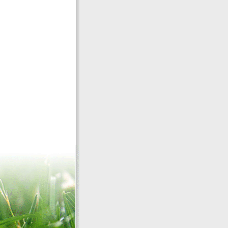
 dotor ni twihgu hiisn
ii ymn ird bga jiremsn
ogu..