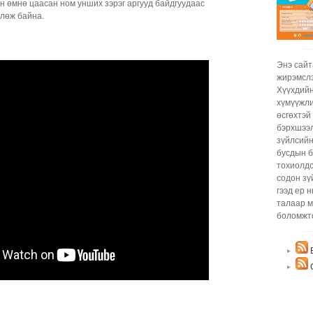
Жир
ын өмнө цаасан ном унших зэрэг аргууд байдгуудаас
бич
влөж байна.
ohin
hari
hono
tawi
Энэ сайт
Жир
жирэмслэ
бич
Хүүхдийн
kesa
хүмүүжли
bgma
өсгөхтэй
iree
бэрхшээл
magd
зүйлсийн
Жир
бусдын б
бич
тохиолдс
нь 
содон зү
хамг
гээд ер 
Бас 
талаар м
биш.
боломжт
Хөхн
ач х
Б
эхий
бич
С
Жир
бич
hgd 