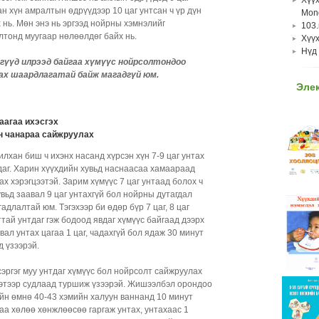
нөл
н хүн амралтын өдрүүдээр 10 цаг унтсан ч үр дүн
хүү
Mong
Залу
 нь. Мөн энэ нь эргээд нойрны хэмнэлийг
Gan
103
хүүх
лтонд муугаар нөлөөлдөг байх нь.
Med
Хүүх
зори
Жир
Нүд 
ному
үүд илрээд байгаа хүмүүс нойрсолтондоо
бич
Жир
ах шаардлагатай байж магадгүй юм.
алда
хүнс
Эле
шалт
Бид 
билэ
ханд
Жир
>> 
аагаа ихэсгэх
бич
 чанараа сайжруулах
юм и
жир
илхан биш ч ихэнх насанд хүрсэн хүн 7-9 цаг унтах
харь
аг. Харин хүүхдийн хувьд наснаасаа хамаараад
бод
ах хэрэгцээтэй. Зарим хүмүүс 7 цаг унтаад болох ч
Жир
вьд заавал 9 цаг унтахгүй бол нойрны дутагдал
бич
адлалтай юм. Тэгэхээр би өдөр бүр 7 цаг, 8 цаг
sard
ттай унтдаг гэж бодоод явдаг хүмүүс байгаад дээрх
ym i
ал унтах цагаа 1 цаг, чадахгүй бол ядаж 30 минут
8 sa
д үзээрэй.
tgd 9
Жир
сэргэг муу унтдаг хүмүүс бол нойрсолт сайжруулах
бич
этээр судлаад туршиж үзээрэй. Жишээлбэл орондоо
хий
йн өмнө 40-43 хэмийн халуун ваннанд 10 минут
мага
аа хөлөө хөнжлөөсөө гаргаж унтах, унтахаас 1