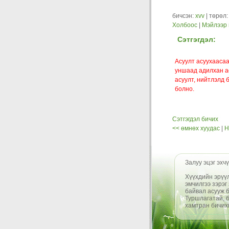
бичсэн:
xvv
| төрөл
Холбоос
|
Мэйлээр 
Сэтгэгдэл:
Асуулт асуухаасаа
уншаад адилхан ас
асуулт, нийтлэлд 
болно.
Сэтгэгдэл бичих
<< өмнөх хуудас
|
Н
Залуу эцэг эхчү
Хүүхдийн эрүүл
эмчилгээ зэрэг
байвал асууж б
Туршлагатай, б
хамтран бичих