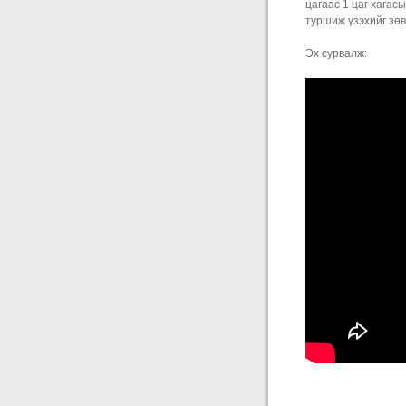
цагаас 1 цаг хагас
туршиж үзэхийг зө
Эх сурвалж: