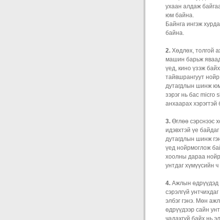
ухаан алдаж байгаа
юм байна.
Байнга ингэж хурда
байна.
2.
Хөдлөх, толгой а
машин барьж яваад 
үед, кино үзэж бай
тайвшрангуут нойр
дутагдлын шинж юм
зэрэг нь бас micro
анхаарах хэрэгтэй 
3.
Өглөө сэрснээс 
идэвхтэй үе байдаг
дутагдлын шинж гэн
үед нойрмоглож ба
хоолны дараа нойр 
унтдаг хүмүүсийн ч
4.
Ажлын өдрүүдэд 
сэрэлгүй унтчихдаг
элбэг гэнэ. Мөн а
өдрүүдээр сайн унт
чадахгүй байх нь э