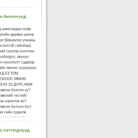
э бичлэгүүд
д ажиглагдах нойр
уугийн дөрвөн шинж
дэг [Шинжлэх ухааны
слэлтэй тайлбар]
ий сүүгээр хооллох
олбогдол, хөхүүл
н хооллолт сэдвээр
йн эмчээс асууцгаая
ХДЭЭ ТОМ
ОХООС ӨМНӨ
ЭЭХ 35 ДУРСАМЖ
эмсэн болсон уу?
эмсний тестийг
эн хэрэглэх вэ?
эмсэн болсон бол
ө сайн судалж,
өхдөө жирэмсэн
сноо мэдсэнээсээ
эд бэлдэх хэрэгтэй
 сэтгэгдлүүд
хдийн холбогдолтой