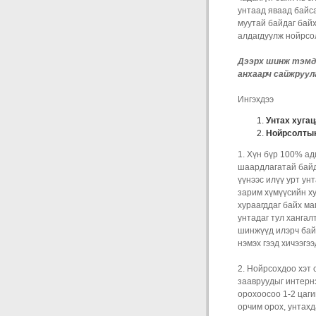
унтаад яваад байса
муутай байдаг байх
алдагдуулж нойрсо
Дээрх шинж тэмдг
анхаарч сайжруул
Ингэхдээ
Унтах хугац
Нойрсолтын
1. Хүн бүр 100% ад
шаардлагатай байд
үүнээс илүү урт унт
зарим хүмүүсийн ху
хураагддаг байх маг
унтадаг тул хангал
шинжүүд илэрч байв
нэмэх гээд хичээгээ
2. Нойрсохдоо хэт 
заавруудыг интерн
орохоосоо 1-2 цаги
орчим орох, унтахд